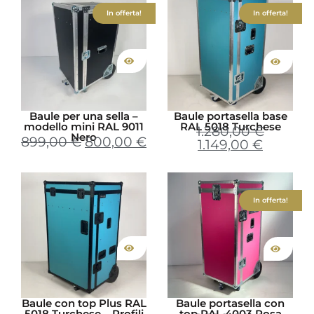
In offerta!
In offerta!
Baule per una sella –
Baule portasella base
modello mini RAL 9011
RAL 5018 Turchese
1.280,00
€
Nero
899,00
€
800,00
€
1.149,00
€
In offerta!
Baule con top Plus RAL
Baule portasella con
5018 Turchese – Profili
top RAL 4003 Rosa