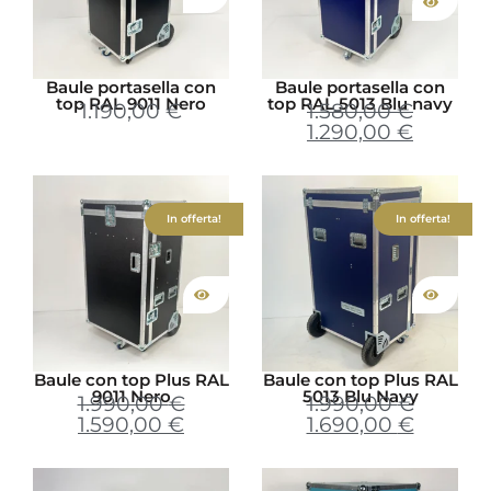
Baule portasella con
Baule portasella con
top RAL 9011 Nero
top RAL 5013 Blu navy
1.190,00
€
1.580,00
€
1.290,00
€
In offerta!
In offerta!
Baule con top Plus RAL
Baule con top Plus RAL
9011 Nero
5013 Blu Navy
1.990,00
€
1.990,00
€
1.590,00
€
1.690,00
€