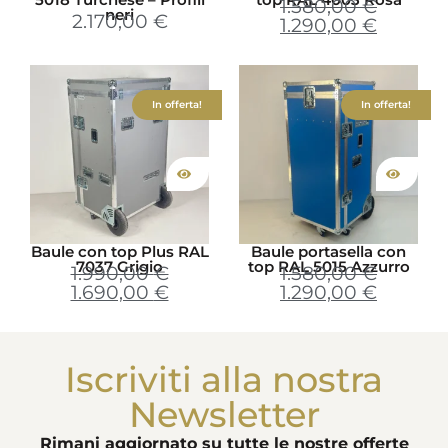
1.580,00
€
neri
2.170,00
€
1.290,00
€
In offerta!
In offerta!
Baule con top Plus RAL
Baule portasella con
7037 Grigio
top RAL 5015 Azzurro
1.990,00
€
1.580,00
€
1.690,00
€
1.290,00
€
Iscriviti alla nostra
Newsletter
Rimani aggiornato su tutte le nostre offerte